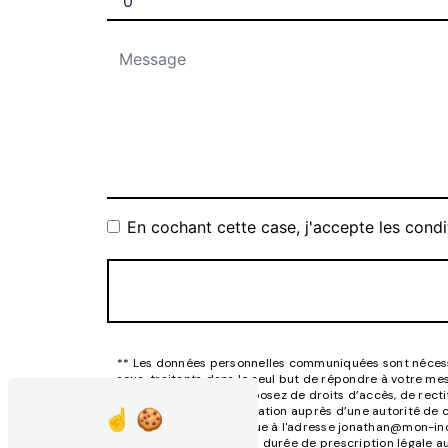
En cochant cette case, j'accepte les condi
** Les données personnelles communiquées sont nécessair
sous-traitants dans le seul but de répondre à votre m
inconscient.fr. Vous disposez de droits d’accès, de rect
d’introduire une réclamation auprès d’une autorité de c
par courrier électronique à l'adresse jonathan@mon-inc
contact puis pendant la durée de prescription légale aux