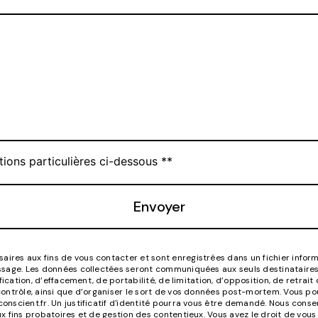
tions particulières ci-dessous **
Envoyer
es aux fins de vous contacter et sont enregistrées dans un fichier informa
essage. Les données collectées seront communiquées aux seuls destinatair
ification, d’effacement, de portabilité, de limitation, d’opposition, de retr
ontrôle, ainsi que d’organiser le sort de vos données post-mortem. Vous pou
onscient.fr. Un justificatif d'identité pourra vous être demandé. Nous cons
 fins probatoires et de gestion des contentieux. Vous avez le droit de vous 