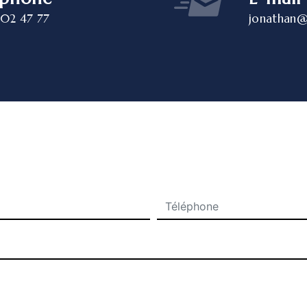
 02 47 77
jonathan@
N'hésitez pas à nous contacter