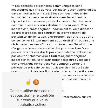
** Les données personnelles communiquées sont
nécessaires aux fins de vous contacter et sont enregistrées
dans un fichier informatisé. Elles sont destinées à Mon
Inconscient et ses sous-traitants dans le seul but de
répondre à votre message. Les données collectées seront
communiquées aux seuls destinataires suivants: Mon
Inconscient jonathan@mon-inconscient.fr. Vous disposez
de droits d’accès, de rectification, d’effacement, de
portabilité, de limitation, d’opposition, de retrait de votre
consentement à tout moment et du droit d’introduire une
réclamation auprès d’une autorité de contrôle, ainsi que
d’organiser le sort de vos données post-mortem. Vous
pouvez exercer ces droits par voie postale à l'adresse ou
par courrier électronique à l'adresse jonathan@mon-
inconscient.fr. Un justificatif d'identité pourra vous être
demandé. Nous conservons vos données pendant la
période de prise de contact puis pendant la durée de
prescription légale aux fins probatoires et de gestion des
contentieux. Vous avez le droit de vous inscrire sur la liste
d'opposition au démarchage téléphonique, disponible à
cette adresse:
Ce site utilise des cookies
Bloctel.gouv.fr
et vous donne le contrôle
. Consultez le site cnil.fr pour plus d’informations sur vos
sur ceux que vous
droits.
souhaitez activer