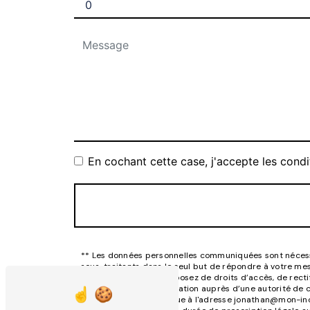
En cochant cette case, j'accepte les condi
** Les données personnelles communiquées sont nécessair
sous-traitants dans le seul but de répondre à votre m
inconscient.fr. Vous disposez de droits d’accès, de rect
d’introduire une réclamation auprès d’une autorité de c
par courrier électronique à l'adresse jonathan@mon-inc