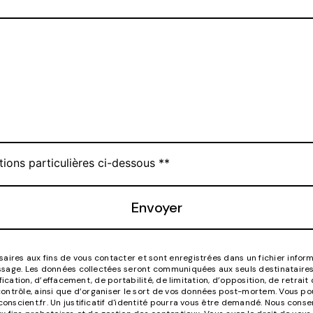
tions particulières ci-dessous **
Envoyer
es aux fins de vous contacter et sont enregistrées dans un fichier informa
essage. Les données collectées seront communiquées aux seuls destinatair
ification, d’effacement, de portabilité, de limitation, d’opposition, de retr
ontrôle, ainsi que d’organiser le sort de vos données post-mortem. Vous pou
onscient.fr. Un justificatif d'identité pourra vous être demandé. Nous cons