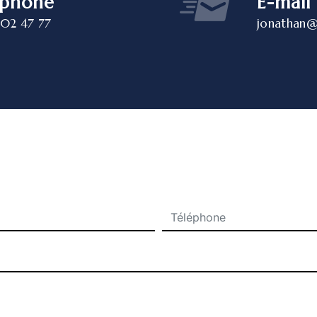
éphone
E-mail
 02 47 77
jonathan@
N'hésitez pas à nous contacter